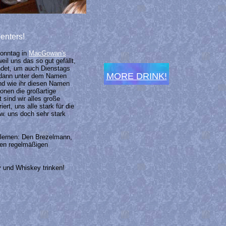
enters!
Sonntag in
MacGowan's
eil uns das so gut gefällt,
ndet, um auch Dienstags
MORE DRINK!
r dann unter dem Namen
nd wie ihr diesen Namen
ionen die großartige
 sind wir alles große
ert, uns alle stark für die
w. uns doch sehr stark
zulernen: Den Brezelmann,
eren regelmäßigen
 und Whiskey trinken!