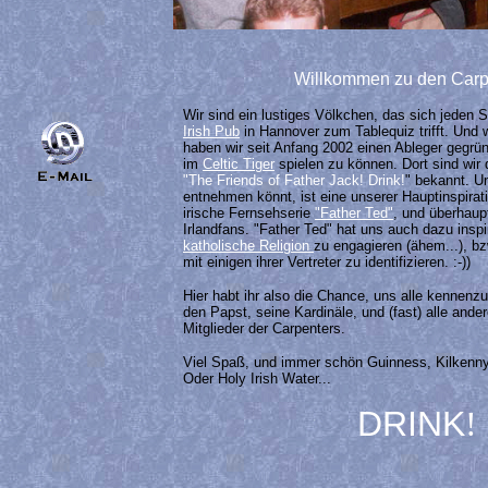
Willkommen zu den Carp
Wir sind ein lustiges Völkchen, das sich jeden 
Irish Pub
in Hannover zum Tablequiz trifft. Und w
haben wir seit Anfang 2002 einen Ableger gegrü
im
Celtic Tiger
spielen zu können. Dort sind wi
"The Friends of Father Jack! Drink!
" bekannt. U
entnehmen könnt, ist eine unserer Hauptinspirat
irische Fernsehserie
"Father Ted"
, und überhaupt
Irlandfans. "Father Ted" hat uns auch dazu inspiri
katholische Religion
zu engagieren (ähem...), bz
mit einigen ihrer Vertreter zu identifizieren. :-))
Hier habt ihr also die Chance, uns alle kennen
den Papst, seine Kardinäle, und (fast) alle and
Mitglieder der Carpenters.
Viel Spaß, und immer schön Guinness, Kilkenny
Oder Holy Irish Water...
DRINK
!